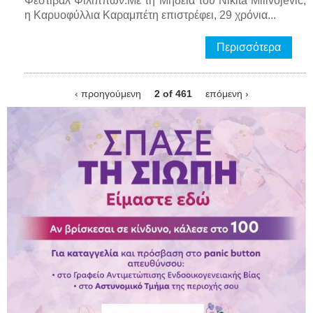
Φεστιβάλ Φιλίππων.Με τη Μήδεια του Nikita Milivojević,
η Καρυοφύλλια Καραμπέτη επιστρέφει, 29 χρόνια...
Περισσότερα
‹ προηγούμενη
2 of 461
επόμενη ›