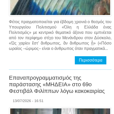
Φέτος πραγματοποιείται για έβδομη χρονιά ο θεσμός του
Υπουργείου Πολιτισμού «Όλη η Ελλάδα ένας
Πολιτισμός» με κεντρικό θεματικό άξονα που εμπνέεται
από τον περίφημο στίχο του Μενάνδρου στον Δύσκολο,
«Ὡς χαρίεν ἔστ’ ἄνθρωπος, ἂν ἄνθρωπος ᾖ» («Πόσο
ωραίος –ώριμος– είναι ο άνθρωπος όταν πραγματικά...
Περισσότερα
Επαναπρογραμματισμός της
παράστασης «ΜΗΔΕΙΑ» στο 69o
Φεστιβάλ Φιλίππων λόγω κακοκαιρίας
13/07/2026 - 16:51