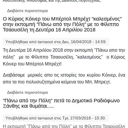
Ανατολίτικης Φιλοσοφίας και της Διεθνούς Λογοτεχνίας.
Διαβάστε περισσότερα
για "Ο Προφήτης" του Χαλίλ Γκιμπράν
ταξίδεψε "Πάνω από την Πόλη" τη Δευτέρα
Ο Κύριος Κόινερ του Μπέρτολ Μπρέχτ "καλεσμένος"
23 Απριλίου 2018
στην εκπομπή "Πάνω από την Πόλη" με το Φίλιππο
Τσαουσέλη τη Δευτέρα 16 Απριλίου 2018
Υποβλήθηκε από
tarnaout
στις Δευ, 16/04/2018 - 14:59.
Τη Δευτέρα 16 Απριλίου 2018 στην εκπομπή "Πάνω απο την
πόλη" με το Φίλιππο Τσαουσέλη, "καλεσμένος" ο Κύριος
Κόινερ του Μπέρτολ Μπρέχτ!
Διαβάσαμε μερικές απο τις ιστορίες του κυρίου Κόινερ, ένα
απο τα πιο πολυσυζητημένα κείμενα του Μπ. Μπρεχτ.
Διαβάστε περισσότερα
για Ο Κύριος Κόινερ του Μπέρτολ Μπρέχτ
"καλεσμένος" στην εκπομπή "Πάνω από την
"Πάνω από την Πόλη" πετά το Δημοτικό Ραδιόφωνο
Πόλη" με το Φίλιππο Τσαουσέλη τη Δευτέρα
Ξάνθης και θυμάται.....
16 Απριλίου 2018
Υποβλήθηκε από
tarnaout
στις Τρί, 27/03/2018 - 15:30.
Η εκπομπή "Πάνω από την Πόλη" με το Φίλιππο Τσαουσέλη