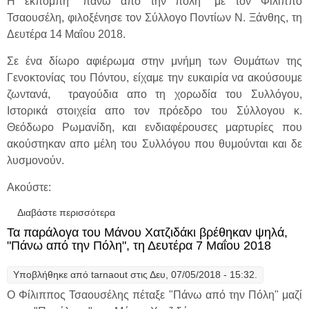
Η εκπομπή "πάνω απο την πόλη" με τον Φίλιππο
Τσαουσέλη, φιλοξένησε τον Σύλλογο Ποντίων Ν. Ξάνθης, τη
Δευτέρα 14 Μαΐου 2018.
Σε ένα δίωρο αφιέρωμα στην μνήμη των Θυμάτων της
Γενοκτονίας του Πόντου, είχαμε την ευκαιρία να ακούσουμε
ζωντανά, τραγούδια απο τη χορωδία του Συλλόγου,
Ιστορικά στοιχεία απο τον πρόεδρο του Σύλλογου κ.
Θεόδωρο Ρωμανίδη, και ενδιαφέρουσες μαρτυρίες που
ακούστηκαν απο μέλη του Συλλόγου που θυμούνται και δε
λυσμονούν.
Ακούστε:
Διαβάστε περισσότερα
για Ακούστε την εκπομπή - αφιέρωμα στη
Γενοκτονία των Ποντίων που
Τα παράλογα του Μάνου Χατζιδάκι βρέθηκαν ψηλά,
πραγματοποιήθηκε " Πάνω από την Πόλη"
"Πάνω από την Πόλη", τη Δευτέρα 7 Μαΐου 2018
Υποβλήθηκε από
tarnaout
στις Δευ, 07/05/2018 - 15:32.
Ο Φίλιππος Τσαουσέλης πέταξε "Πάνω από την Πόλη" μαζί