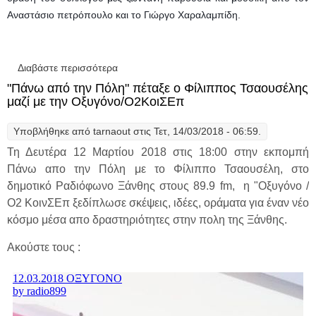
Αναστάσιο πετρόπουλο και το Γιώργο Χαραλαμπίδη.
Διαβάστε περισσότερα
για Ο Σύλλογος Ποντίων Ν. Ξάνθης "Πάνω
από την Πόλη" τη Δευτέρα 19 Μαρτίου 2018
"Πάνω από την Πόλη" πέταξε ο Φίλιππος Τσαουσέλης
μαζί με την Οξυγόνο/Ο2ΚοιΣΕπ
Υποβλήθηκε από
tarnaout
στις Τετ, 14/03/2018 - 06:59.
Τη Δευτέρα 12 Μαρτίου 2018 στις 18:00 στην εκπομπή
Πάνω απο την Πόλη με το Φίλιππο Τσαουσέλη, στο
δημοτικό Ραδιόφωνο Ξάνθης στους 89.9 fm, η "Οξυγόνο /
Ο2 ΚοινΣΕπ ξεδίπλωσε σκέψεις, ιδέες, οράματα για έναν νέο
κόσμο μέσα απο δραστηριότητες στην πολη της Ξάνθης.
Ακούστε τους :