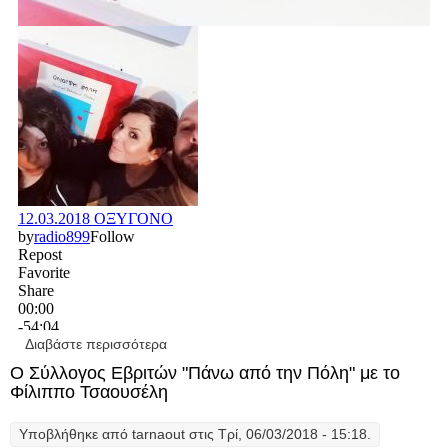
Διαβάστε περισσότερα
για "Πάνω από την Πόλη" πέταξε ο Φίλιππος
Τσαουσέλης μαζί με την Οξυγόνο/Ο2ΚοιΣΕπ
Ο Σύλλογος Εβριτών "Πάνω από την Πόλη" με το
Φίλιππο Τσαουσέλη
Υποβλήθηκε από
tarnaout
στις Τρί, 06/03/2018 - 15:18.