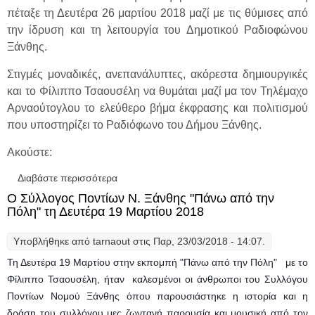
πέταξε τη Δευτέρα 26 μαρτίου 2018 μαζί με τις θύμισες από
την ίδρυση και τη λειτουργία του Δημοτικού Ραδιοφώνου
Ξάνθης.
Στιγμές μοναδικές, ανεπανάλυπτες, ακόρεστα δημιουργικές
και το Φίλιππο Τσαουσέλη να θυμάται μαζί μα τον Τηλέμαχο
Αρναούτογλου το ελεύθερο βήμα έκφρασης και πολιτισμού
που υποστηρίζει το Ραδιόφωνο του Δήμου Ξάνθης.
Ακούστε:
Διαβάστε περισσότερα
για "Πάνω από την Πόλη" πετά το Δημοτικό
Ραδιόφωνο Ξάνθης και θυμάται.....
Ο Σύλλογος Ποντίων Ν. Ξάνθης "Πάνω από την
Πόλη" τη Δευτέρα 19 Μαρτίου 2018
Υποβλήθηκε από
tarnaout
στις Παρ, 23/03/2018 - 14:07.
Τη Δευτέρα 19 Μαρτίου στην εκπομπή "Πάνω από την Πόλη" με το
Φίλιππο Τσαουσέλη, ήταν καλεσμένοι οι άνθρωποι του Συλλόγου
Ποντίων Νομού Ξάνθης όπου παρουσιάστηκε η ιστορία και η
δράση του συλλόγου μες ζωντανή παρουσία και μουσική από τον