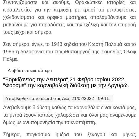
Συντονιζόμαστε και ακούμε, Θρακιώτικες ιστορίες και
ιεροτελεστίες για την περιοχή, με κρασί και μεταμφιέσεις,
χελιδονίσματα και ορφικά μυστήρια, απολαμβάνουμε και
μαθαίνουμε για παραδόσεις και την εξέλιξη και την επιρροή
τους μέχρι και σήμερα.
Σαν σήμερα έγινε, το 1943 κηδεία του Κωστή Παλαμά και το
1986 η δολοφονια του πρωθυπουργού της Σουηδίας Όλοφ
Πάλμε.
Διαβάστε περισσότερα
για "Ξορκίζοντας την Δευτέρα",28
Φεβρουαρίου 2022, Μουσικές αποκριές με
"Ξορκίζοντας την Δευτέρα",21 Φεβρουαρίου 2022,
τη Αργυρώ.
"Φοράμε" την καρναβαλική διάθεση με την Αργυρώ.
Υποβλήθηκε από
user3
στις Δευ, 21/02/2022 - 09:11.
Ανεβαίνουμε διάθεση καθώς τα καρναβάλια είναι κοντά μας,
τα μετρά έχουν κάπως χαλαρώσει και όλοι μας αναμένουμε
όμως με ανυπομονησία την τσικνοπέμπτη.
Σήμερα, παγκόσμια ημέρα του ξεναγού και μήνας