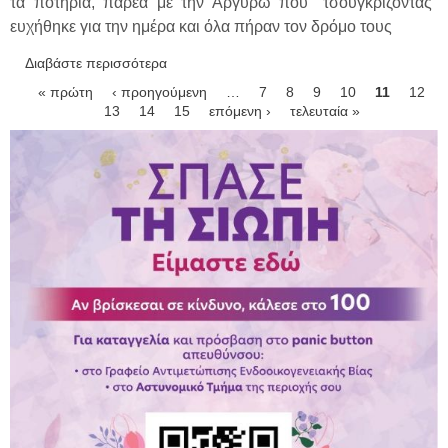
τα ποτήρια, παρέα με την Αργυρώ που "τσουγκρίζοντας"
ευχήθηκε για την ημέρα και όλα πήραν τον δρόμο τους
Διαβάστε περισσότερα
για Ερωτευμένοι; Αργυρώ Γιαπουντζή,
Γιώργος Αποστολίδης, Βασίλης
Σελίδες
« πρώτη
‹ προηγούμενη
…
7
8
9
10
11
12
Ταβουλτζίδης
13
14
15
επόμενη ›
τελευταία »