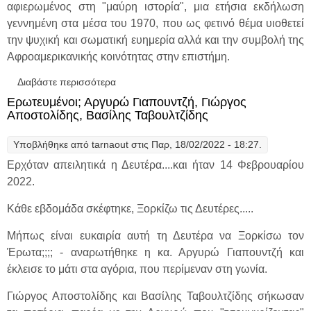
αφιερωμένος στη "μαύρη ιστορία", μια ετήσια εκδήλωση
γεννημένη στα μέσα του 1970, που ως φετινό θέμα υιοθετεί
την ψυχική και σωματική ευημερία αλλά και την συμβολή της
Αφροαμερικανικής κοινότητας στην επιστήμη.
Διαβάστε περισσότερα
για "Ξορκίζοντας την Δευτέρα",21
Φεβρουαρίου 2022, "Φοράμε" την
Ερωτευμένοι; Αργυρώ Γιαπουντζή, Γιώργος
καρναβαλική διάθεση με την Αργυρώ.
Αποστολίδης, Βασίλης Ταβουλτζίδης
Υποβλήθηκε από
tarnaout
στις Παρ, 18/02/2022 - 18:27.
Ερχόταν απειλητικά η Δευτέρα....και ήταν 14 Φεβρουαρίου
2022.
Κάθε εβδομάδα σκέφτηκε, Ξορκίζω τις Δευτέρες.....
Μήπως είναι ευκαιρία αυτή τη Δευτέρα να Ξορκίσω τον
Έρωτα;;;; - αναρωτήθηκε η κα. Αργυρώ Γιαπουντζή και
έκλεισε το μάτι στα αγόρια, που περίμεναν στη γωνία.
Γιώργος Αποστολίδης και Βασίλης Ταβουλτζίδης σήκωσαν