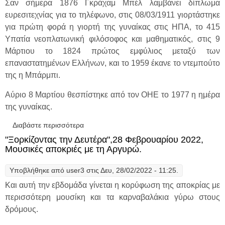
Σαν σήμερα 1876 Γκράχαμ Μπέλ λαμβάνει δίπλωμα
ευρεσιτεχνίας για το τηλέφωνο, στις 08/03/1911 γιορτάστηκε
για πρώτη φορά η γιορτή της γυναίκας στις ΗΠΑ, το 415
Υπατία νεοπλατωνική φιλόσοφος και μαθηματικός, στις 9
Μάρτιου το 1824 πρώτος εμφύλιος μεταξύ των
επαναστατημένων Ελλήνων, και το 1959 έκανε το ντεμπούτο
της η Μπάρμπι.
Αύριο 8 Μαρτίου θεσπίστηκε από τον ΟΗΕ το 1977 η ημέρα
της γυναίκας.
Διαβάστε περισσότερα
για "Ξορκίζοντας την Δευτέρα", 7 Μαρτίου
2022, Πάμε να πετάξουμε χαρταετό με την
"Ξορκίζοντας την Δευτέρα",28 Φεβρουαρίου 2022,
Αργυρώ.
Μουσικές αποκριές με τη Αργυρώ.
Υποβλήθηκε από
user3
στις Δευ, 28/02/2022 - 11:25.
Και αυτή την εβδομάδα γίνεται η κορύφωση της αποκρίας με
περισσότερη μουσίκη και τα καρναβαλάκια γύρω στους
δρόμους.