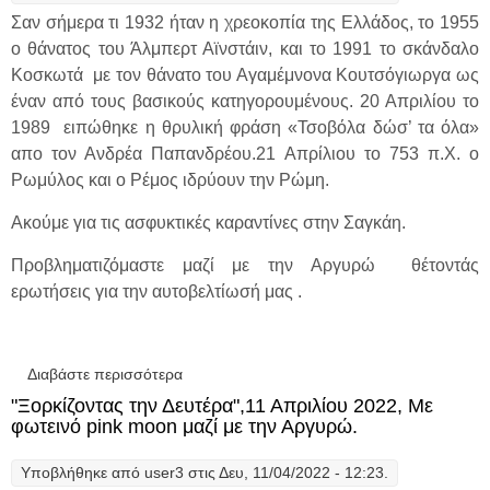
Σαν σήμερα τι 1932 ήταν η χρεοκοπία της Ελλάδος, το 1955
ο θάνατος του Άλμπερτ Αϊνστάιν, και το 1991 το σκάνδαλο
Κοσκωτά με τον θάνατο του Αγαμέμνονα Κουτσόγιωργα ως
έναν από τους βασικούς κατηγορουμένους. 20 Απριλίου το
1989 ειπώθηκε η θρυλική φράση «Τσοβόλα δώσ’ τα όλα»
απο τον Ανδρέα Παπανδρέου.21 Απρίλιου το 753 π.Χ. ο
Ρωμύλος και ο Ρέμος ιδρύουν την Ρώμη.
Ακούμε για τις ασφυκτικές καραντίνες στην Σαγκάη.
Προβληματιζόμαστε μαζί με την Αργυρώ θέτοντάς
ερωτήσεις για την αυτοβελτίωσή μας .
Διαβάστε περισσότερα
για "Ξορκίζοντας την Δευτέρα", 18 Απριλίου
2022, Μεγάλη εβδομάδα με την Αργυρώ.
"Ξορκίζοντας την Δευτέρα",11 Απριλίου 2022, Με
φωτεινό pink moon μαζί με την Αργυρώ.
Υποβλήθηκε από
user3
στις Δευ, 11/04/2022 - 12:23.