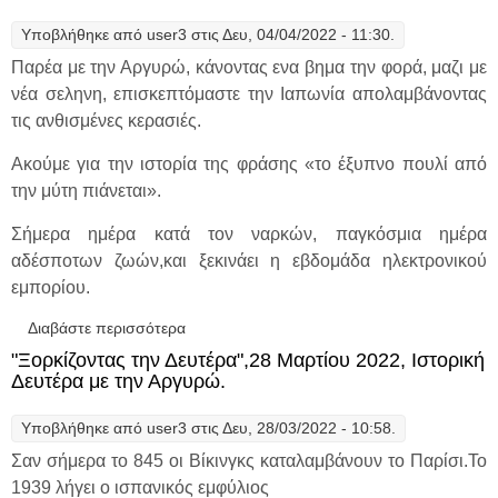
Υποβλήθηκε από
user3
στις Δευ, 04/04/2022 - 11:30.
Παρέα με την Αργυρώ, κάνοντας ενα βημα την φορά, μαζι με
νέα σεληνη, επισκεπτόμαστε την Ιαπωνία απολαμβάνοντας
τις ανθισμένες κερασιές.
Ακούμε για την ιστορία της φράσης «το έξυπνο πουλί από
την μύτη πιάνεται».
Σήμερα ημέρα κατά τον ναρκών, παγκόσμια ημέρα
αδέσποτων ζωών,και ξεκινάει η εβδομάδα ηλεκτρονικού
εμπορίου.
Διαβάστε περισσότερα
για "Ξορκίζοντας την Δευτέρα", 4 Απριλίου
2022, Στην Ιαπωνία με την Αργυρώ.
"Ξορκίζοντας την Δευτέρα",28 Μαρτίου 2022, Ιστορική
Δευτέρα με την Αργυρώ.
Υποβλήθηκε από
user3
στις Δευ, 28/03/2022 - 10:58.
Σαν σήμερα το 845 οι Βίκινγκς καταλαμβάνουν το Παρίσι.Το
1939 λήγει ο ισπανικός εμφύλιος