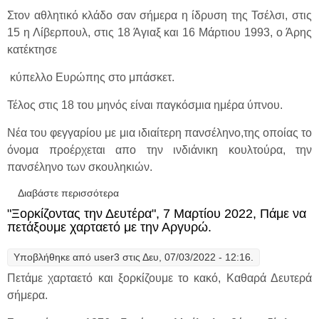
Στον αθλητικό κλάδο σαν σήμερα η ίδρυση της Τσέλσι, στις
15 η Λίβερπουλ, στις 18 Άγιαξ και 16 Μάρτιου 1993, ο Άρης
κατέκτησε
κύπελλο Ευρώπης στο μπάσκετ.
Τέλος στις 18 του μηνός είναι παγκόσμια ημέρα ύπνου.
Νέα του φεγγαρίου με μια ιδιαίτερη πανσέληνο,της οποίας το
όνομα προέρχεται απο την ινδιάνικη κουλτούρα, την
πανσέληνο των σκουληκιών.
Διαβάστε περισσότερα
για "Ξορκίζοντας την Δευτέρα", 14 Μαρτίου
2022, Διαλογισμός και χαλάρωση με την
"Ξορκίζοντας την Δευτέρα", 7 Μαρτίου 2022, Πάμε να
Αργυρώ.
πετάξουμε χαρταετό με την Αργυρώ.
Υποβλήθηκε από
user3
στις Δευ, 07/03/2022 - 12:16.
Πετάμε χαρταετό και ξορκίζουμε το κακό, Καθαρά Δευτερά
σήμερα.