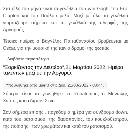
Στα τέλη του μήνα ειναι τα γενέθλια του van Gogh, του Eric
Clapton και του Παύλου μελά. Μαζί με όλα τα γενέθλια
γιορτάζουμε σήμερα και τα γενέθλιά της αδερφής της
Αργυρούς.
Τέτοιες ημέρες ο Βαγγέλης Παπαθανασίου βραβεύεται με
Oscar, για την μουσική της ταινία δρόμοι της φωτιάς
Διαβάστε περισσότερα
για "Ξορκίζοντας την Δευτέρα",28 Μαρτίου
2022, Ιστορική Δευτέρα με την Αργυρώ.
"Ξορκίζοντας την Δευτέρα",21 Μαρτίου 2022, Ημέρα
ταλέντων μαζί με την Αργυρώ.
Υποβλήθηκε από
user3
στις Δευ, 21/03/2022 - 09:44.
Σήμερα είναι τα γεννήθηκε ο Ronaldinho, ο Μανώλης
Χιώτης και ο Άιρτον Σενα
Σαν σήμερα επίσης , παγκόσμια ημέρα για σύνδρομο down,
κατά του ρατσισμού, της δασοπονίας, του κουκλοθεάτρου,
της ποίησης, των χρωμάτων και κατά του ρατσισμού.