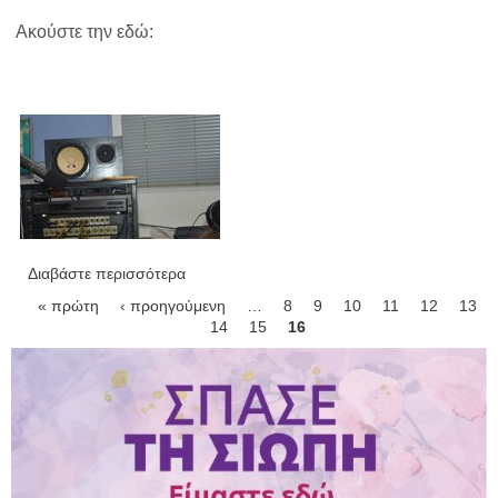
Ακούστε την εδώ:
Διαβάστε περισσότερα
για ''Ξορκίζοντας τη Δευτέρα'' Η εκπομπή
της Τρίτης στις 15 09 2020
Σελίδες
« πρώτη
‹ προηγούμενη
…
8
9
10
11
12
13
14
15
16